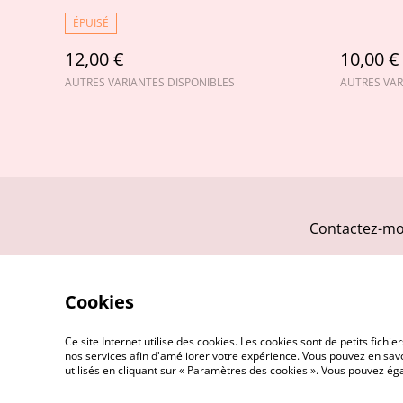
ÉPUISÉ
12,00 €
10,00 €
AUTRES VARIANTES DISPONIBLES
AUTRES VAR
Contactez-mo
Cookies
Ce site Internet utilise des cookies. Les cookies sont de petits fic
nos services afin d'améliorer votre expérience. Vous pouvez en savoi
utilisés en cliquant sur « Paramètres des cookies ». Vous pouvez é
©
2026
Alambic et compagnie - Herboristerie p