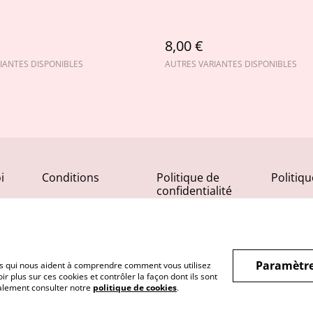
8,00 €
IANTES DISPONIBLES
AUTRES VARIANTES DISPONIBLES
i
Conditions
Politique de
Politiq
confidentialité
Paramètre
hiers qui nous aident à comprendre comment vous utilisez
r plus sur ces cookies et contrôler la façon dont ils sont
galement consulter notre
politique de cookies
.
aysanne