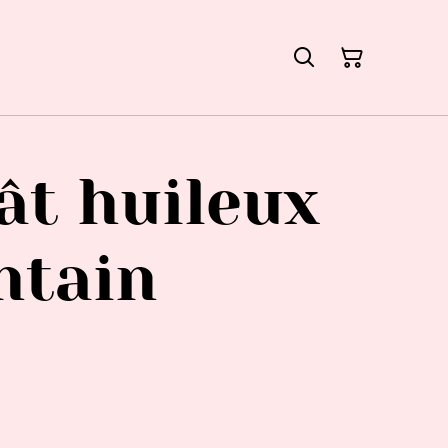
ât huileux
ntain