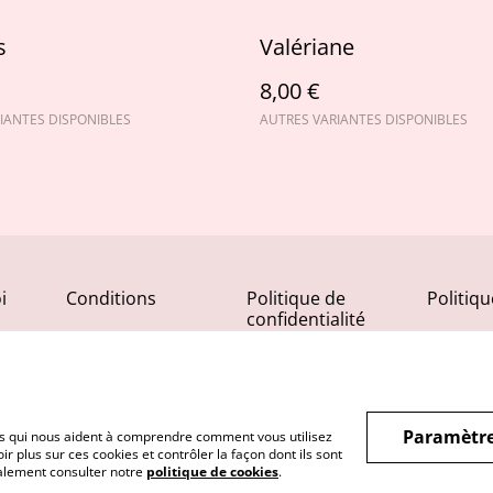
s
Valériane
8,00 €
IANTES DISPONIBLES
AUTRES VARIANTES DISPONIBLES
i
Conditions
Politique de
Politiq
confidentialité
Paramètre
hiers qui nous aident à comprendre comment vous utilisez
r plus sur ces cookies et contrôler la façon dont ils sont
galement consulter notre
politique de cookies
.
aysanne