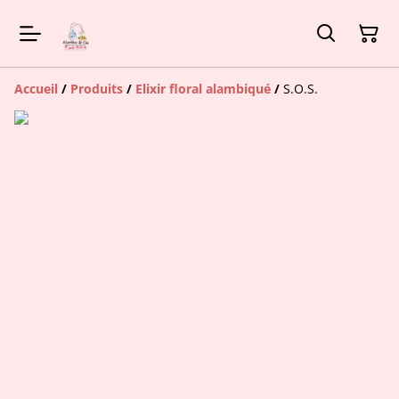
Accueil
/
Produits
/
Elixir floral alambiqué
/
S.O.S.