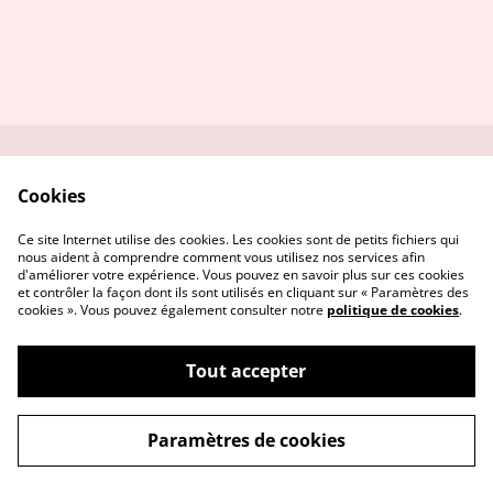
Contactez-moi
Conditions
Cookies
Politique de
Politique de cookies
confidentialité
Ce site Internet utilise des cookies. Les cookies sont de petits fichiers qui
nous aident à comprendre comment vous utilisez nos services afin
d'améliorer votre expérience. Vous pouvez en savoir plus sur ces cookies
et contrôler la façon dont ils sont utilisés en cliquant sur « Paramètres des
cookies ». Vous pouvez également consulter notre
politique de cookies
.
Tout accepter
Alambic et compagnie - Herboristerie
©
2026
paysanne
Paramètres de cookies
powered by