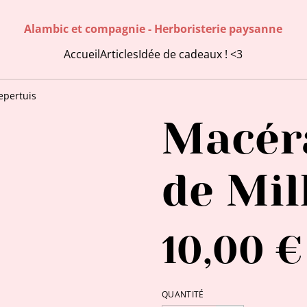
Alambic et compagnie - Herboristerie paysanne
Accueil
Articles
Idée de cadeaux ! <3
epertuis
Macérâ
de Mil
10,00 €
QUANTITÉ